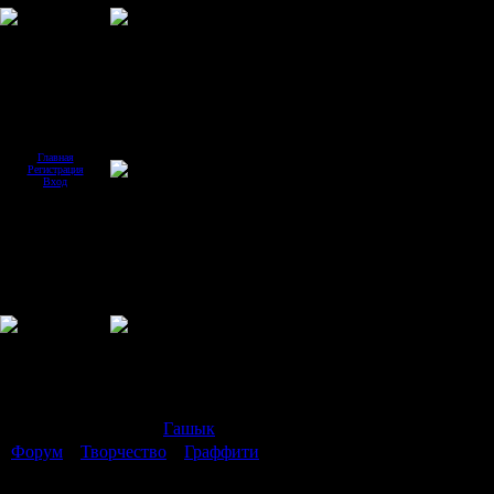
Главная
Регистрация
Вход
Страница
1
из
1
1
Модератор форума:
Гашык
Форум
»
Творчество
»
Граффити