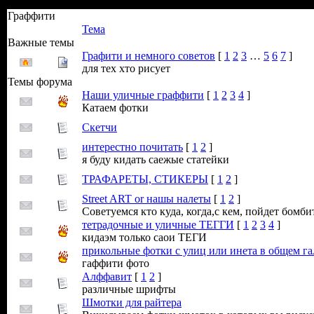
Граффити
Тема
Важные темы
Графити и немного советов
[
1
2
3
…
5
6
7
]
для тех хто рисует
Темы форума
Наши уличные граффити
[
1
2
3
4
]
Катаем фотки
Скетчи
интерестно почитать
[
1
2
]
я буду кидать саежые статейки
ТРАФАРЕТЫ, СТИКЕРЫ
[
1
2
]
Street ART or нашы налеты
[
1
2
]
Советуемся кто куда, когда,с кем, пойдет бомбит
тетрадочные и уличные ТЕГГИ
[
1
2
3
4
]
кидаэм только саои ТЕГИ
прикольные фотки с улиц или инета в общем га
гаффити фото
Алффавит
[
1
2
]
различные шрифты
Шмотки для райтера