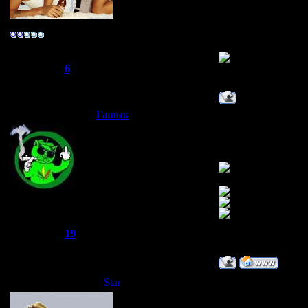
ТЕПЕРЬ Я MIXT
ТЕПЕРЬ Я MIXT
-R@реr-
ТЕПЕРЬ Я MIXT
Группа: Свой
ТЕПЕРЬ Я MIXT
Сообщений:
275
Репутация:
6
Статус:
Offline
Гашык
Дата: Пятница, 25.
Всем привет я пок
как закажу так и 
Занимаюсь поиско
Joker
Группа: Администраторы
Сообщений:
521
Репутация:
19
Статус:
Offline
Star
Дата: Суббота, 26.
О,здоров Joke,а у 