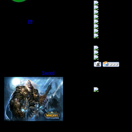
Joker
Группа: Администраторы
Сообщений:
521
Репутация:
19
Статус:
Offline
Sword
Дата: Понедельник
я может как нибут
Сбежавший из тюрьмы
Группа: Администраторы