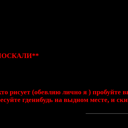
пилился
2008, 01:45)
--------------------
т центравая бомба в Харькове междупочем забацаная:good:
2008, 01:51)
--------------------
МОСКАЛИ**
2008, 01:55)
--------------------
хто рисует (обевляю лично я ) пробуйте в
есуйте гденибудь на выдном месте, и ски