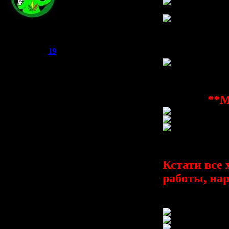
и номер двас неза
Joker
Группа: Администраторы
Добавлено
(02.05.
Сообщений:
521
-------------------------
Репутация:
19
А чуть незабыл во
Статус:
Offline
Добавлено
(02.05.
-------------------------
**
а это бамбат
Добавлено
(02.05.
-------------------------
Кстати все 
работы, нар
Вот и все!