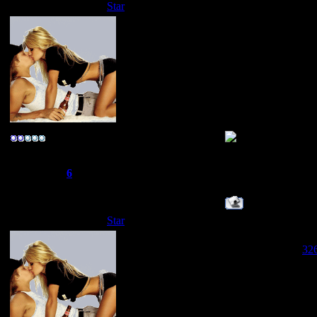
Star
Дата: Четверг, 24.
класное граффити
ТЕПЕРЬ Я MIXT
ТЕПЕРЬ Я MIXT
ТЕПЕРЬ Я MIXT
ТЕПЕРЬ Я MIXT
ТЕПЕРЬ Я MIXT
ТЕПЕРЬ Я MIXT
ТЕПЕРЬ Я MIXT
-R@реr-
Группа: Свой
Сообщений:
275
Репутация:
6
Статус:
Offline
Star
Дата: Четверг, 24.
Зацените!!!!
Прикрепления:
32
ТЕПЕРЬ Я MIXT
ТЕПЕРЬ Я MIXT
ТЕПЕРЬ Я MIXT