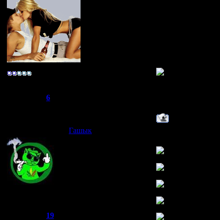
ТЕПЕРЬ Я MIXT
ТЕПЕРЬ Я MIXT
ТЕПЕРЬ Я MIXT
ТЕПЕРЬ Я MIXT
ТЕПЕРЬ Я MIXT
ТЕПЕРЬ Я MIXT
ТЕПЕРЬ Я MIXT
-R@реr-
Группа: Свой
Сообщений:
275
Репутация:
6
Статус:
Offline
Гашык
Дата: Среда, 30.04
фотка номер раз
номер двас
А!!!вот местный х
Joker
И мая мазанина ода
Группа: Администраторы
Сообщений:
521
Репутация:
19