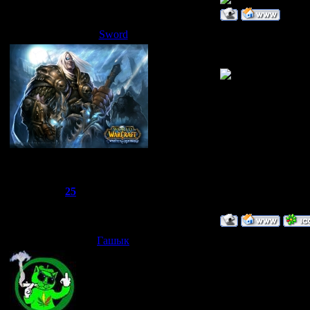
Sword
Дата: Пятница, 02.
3 картинку я вжев
Сбежавший из тюрьмы
Группа: Администраторы
Сообщений:
1510
Репутация:
25
Статус:
Offline
Гашык
Дата: Суббота, 03.
но это было разме
Добавлено
(03.05.
-------------------------
А вот и настоящее