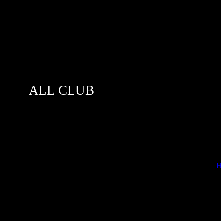
ALL CLUB
[
Н
(для тех хто рисует)