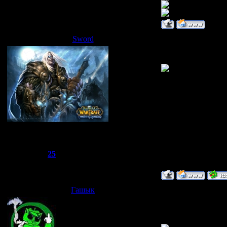
Статус:
Offline
Sword
Дата: Четверг, 01.
офигенные
Сбежавший из тюрьмы
Группа: Администраторы
Сообщений:
1510
Репутация:
25
Статус:
Offline
Гашык
Дата: Пятница, 02.
ща паполю эще па
итак ноиер раз