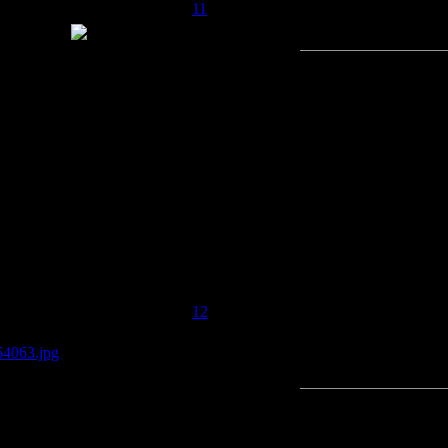
04.2008, 00:32 | Сообщение #
11
,де отрыл?
APER
APER
APER
APER
APER
APER
APER
04.2008, 05:15 | Сообщение #
12
64063.jpg
(40.3 Kb)
APER
APER
APER