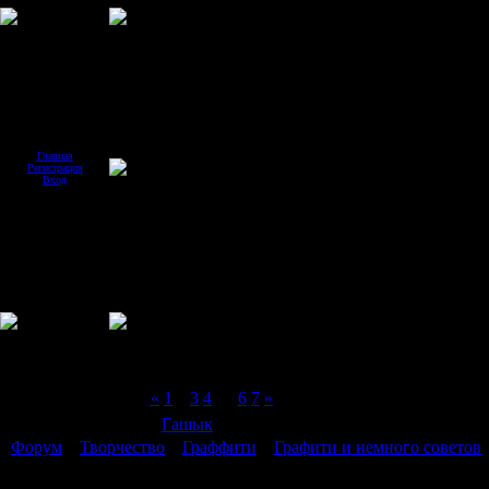
Главная
Регистрация
Вход
Страница
2
из
7
«
1
2
3
4
…
6
7
»
Модератор форума:
Гашык
Форум
»
Творчество
»
Граффити
»
Графити и немного советов
Графити и немного советов