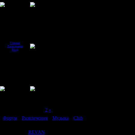
Главная
Регистрация
Вход
Страница
1
из
2
1
2
»
Форум
»
Развлечения
»
Музыка
»
Club
(клубная музыка)
Club
REVAN
Дата: Суббота, 05.04.2008, 03: