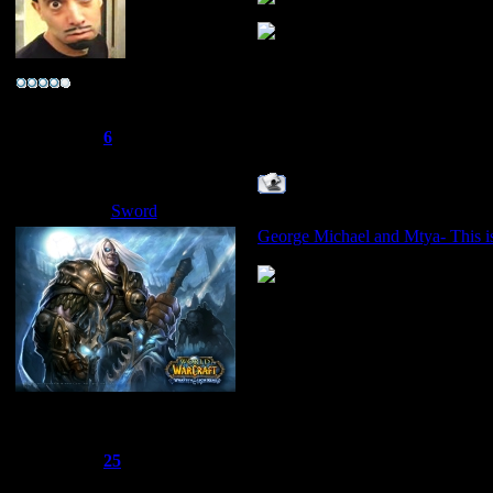
~*ука личность~
Группа: Свой
Сообщений:
96
Репутация:
6
Статус:
Offline
Sword
Дата: Пятница, 02.05.2008, 14
George Michael and Mtya- This i
Сбежавший из тюрьмы
Группа: Администраторы
Сообщений:
1510
Репутация:
25
Статус:
Offline