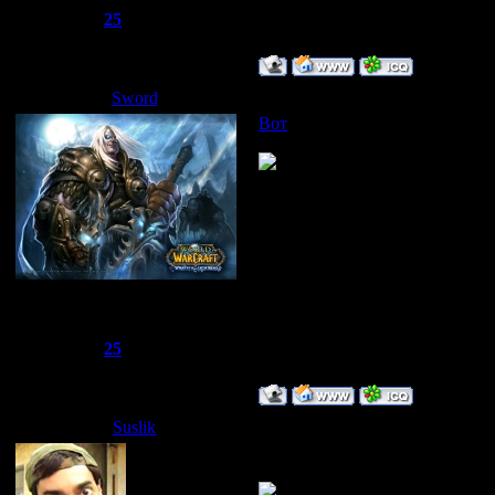
Репутация:
25
Статус:
Offline
Sword
Дата: Понедельник, 07.04.2008
Вот
новый микс Dmitrii_SHma
Сбежавший из тюрьмы
Группа: Администраторы
Сообщений:
1510
Репутация:
25
Статус:
Offline
Suslik
Дата: Суббота, 12.04.2008, 17:
Класная песенка, только трафи