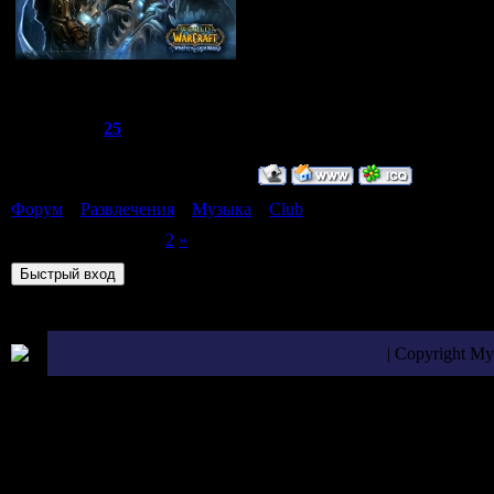
Сбежавший из тюрьмы
Группа: Администраторы
Сообщений:
1510
Репутация:
25
Статус:
Offline
Форум
»
Развлечения
»
Музыка
»
Club
(клубная музыка)
Страница
1
из
2
1
2
»
| Copyright M