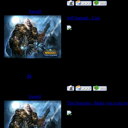
Sword
Дата: Пятница, 02.05.2008, 15
Jeff Samuel - Lost
Сбежавший из тюрьмы
Группа: Администраторы
Сообщений:
1510
Репутация:
25
Статус:
Offline
Sword
Дата: Пятница, 02.05.2008, 15
The Hoxtons - Make you a star (s