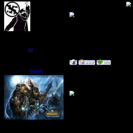
Обсуждаем новый клубняк
~Дайвер~
Группа: Администраторы
Сообщений:
1249
Репутация:
13
Статус:
Offline
Sword
Дата: Воскресенье, 06.04.2008,
Я слушаю только Клубняк
Нравится dj Андрей Балконский
Сбежавший из тюрьмы
Группа: Администраторы
Сообщений:
1510