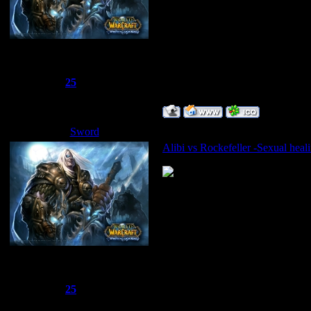
Сбежавший из тюрьмы
Группа: Администраторы
Сообщений:
1510
Репутация:
25
Статус:
Offline
Sword
Дата: Пятница, 02.05.2008, 15
Alibi vs Rockefeller -Sexual heal
Сбежавший из тюрьмы
Группа: Администраторы
Сообщений:
1510
Репутация:
25
Статус:
Offline