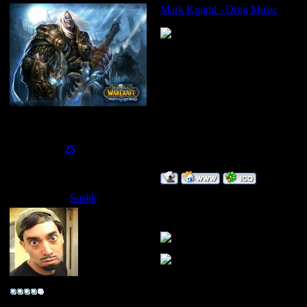
Mark Knight - Drug Music
Сбежавший из тюрьмы
Группа: Администраторы
Сообщений:
1510
Репутация:
25
Статус:
Offline
Suslik
Дата: Вторник, 13.05.2008, 08
офигенная музычка де берёш?
~*ука личность~
Группа: Свой