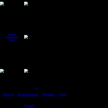
Главная
Регистрация
Вход
Страница
2
из
2
«
1
2
Форум
»
Развлечения
»
Музыка
»
Club
(клубная музыка)
Club
Sword
Дата: Пятница, 02.05.2008, 15