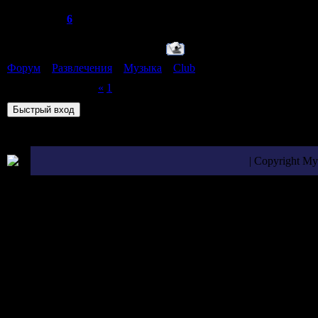
Сообщений:
96
Репутация:
6
Статус:
Offline
Форум
»
Развлечения
»
Музыка
»
Club
(клубная музыка)
Страница
2
из
2
«
1
2
| Copyright M