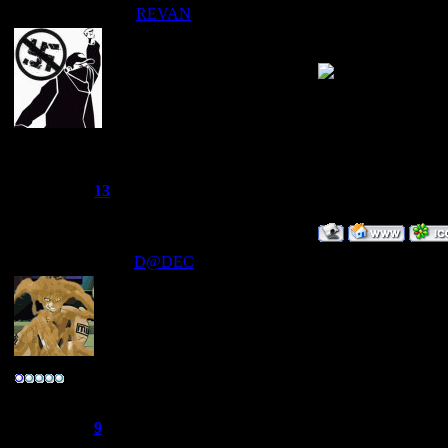
REVAN
Дата: Понедельник
оо оч много де то 
~Дайвер~
Группа: Администраторы
Сообщений:
1249
Репутация:
13
Статус:
Offline
D@DEC
Дата: Четверг, 19.
больше 50 ,но скок
Улыбаемся :) люди
"ЙА НЕ ЗАВИДУ
Полковник
Группа: Свой
Сообщений:
166
Репутация:
9
Статус:
Offline