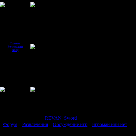
Главная
Регистрация
Вход
Страница
1
из
1
1
Модератор форума:
REVAN
,
Sword
Форум
»
Развлечения
»
Обсуждение игр
»
игроман или нет
(уз
игроман или нет