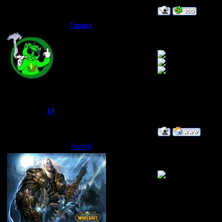
Гашык
Дата: Пятница, 20.
проходил много н
Joker
Группа: Администраторы
Сообщений:
521
Репутация:
19
Статус:
Offline
Sword
Дата: Понедельник
Скоко ты раз гэти