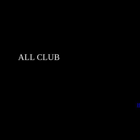
ALL CLUB
[
Н
наем кто скока убивает времени на игры)