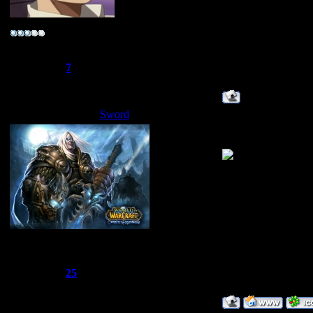
Лейтенант
Группа: Свой
Сообщений:
52
Репутация:
7
Статус:
Offline
Sword
Дата: Воскресенье,
гдето 30-35
Сбежавший из тюрьмы
Группа: Администраторы
Сообщений:
1510
Репутация:
25
Статус:
Offline