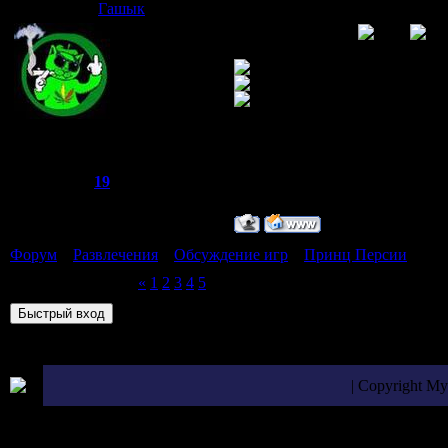
Гашык
Дата: Пятница, 02.01.2009, 00
ну эт другое дело
Joker
Группа: Администраторы
Сообщений:
521
Репутация:
19
Статус:
Offline
Форум
»
Развлечения
»
Обсуждение игр
»
Принц Персии
(Обс
Страница
6
из
6
«
1
2
3
4
5
6
| Copyright M