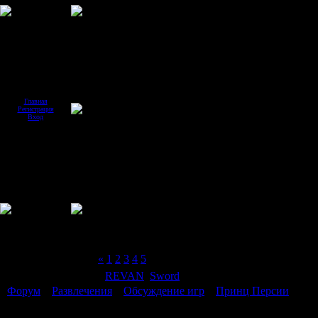
Главная
Регистрация
Вход
Страница
6
из
6
«
1
2
3
4
5
6
Модератор форума:
REVAN
,
Sword
Форум
»
Развлечения
»
Обсуждение игр
»
Принц Персии
(Обс
Принц Персии