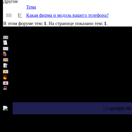
Другие
Тема
Какая фирма и модэль вашего телефона?
В этом форуме тем:
1
. На странице показано тем:
1
.
Страница
1
из
1
1
Обычная тема (Есть новые сообщения)
Обычная тема
Обычная тема (Нет новых сообщений)
Тема - опрос
Горячая тема (Есть новые сообщения)
Важная тема
Горячая тема (Нет новых сообщений)
Горячая тема
Закрытая тема (Нет новых сообщений)
Закрытая тема
| Copyright M