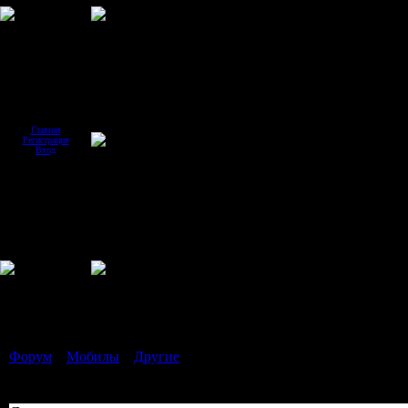
Главная
Регистрация
Вход
Страница
1
из
1
1
Форум
»
Мобилы
»
Другие