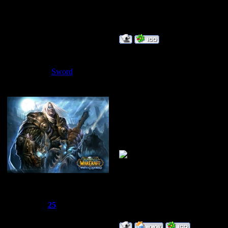
Статус:
Offline
жду дальней
Дата: Воскрес
Sword
Сообщение 
Проголосовал 
Наслышан чт
Сбежавший из тюрьмы
Группа: Администраторы
Сообщений:
1510
Репутация:
25
Статус:
Offline