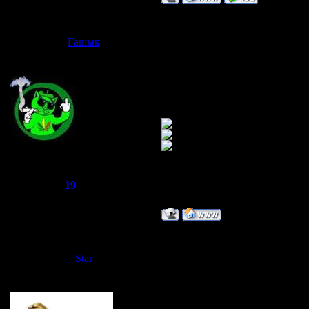
Дата: Вторник
Гашык
Сообщение 
у меня simbia
Joker
Группа: Администраторы
Сообщений:
521
Репутация:
19
Статус:
Offline
Дата: Пятница
Star
Сообщение 
Голосовал за