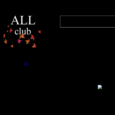
Сообщение 
Quote
(
Star
)
очень тяжело
элементарно 
R.I.L.L.
какой экран.
Группа: Супер-Модєратор
Сообщений:
588
Репутация:
15
могу ссылки 
Статус:
Offline
wm.просто м
там есть
"М" значит н