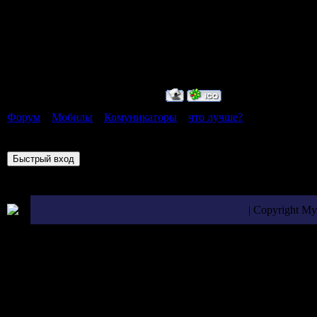
"СМ"-супер м
"А"-админ,а 
жду дальней
Форум
»
Мобилы
»
Комуникаторы
»
что лучше?
(какая операц
Страница
1
из
1
1
| Copyright M