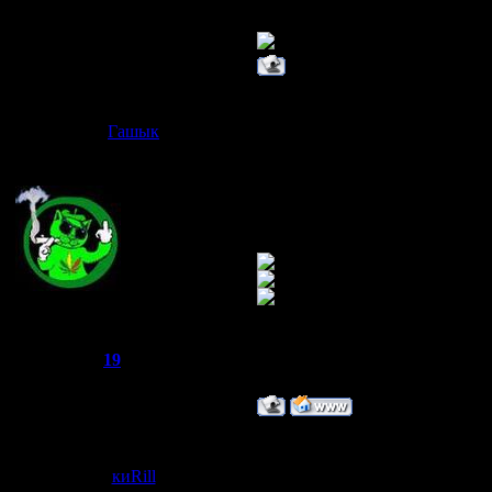
ТЕПЕРЬ Я 
Дата: Пятница
Гашык
Сообщение 
эт точно я 
Joker
Группа: Администраторы
Сообщений:
521
Репутация:
19
Статус:
Offline
Дата: Четверг
киRill