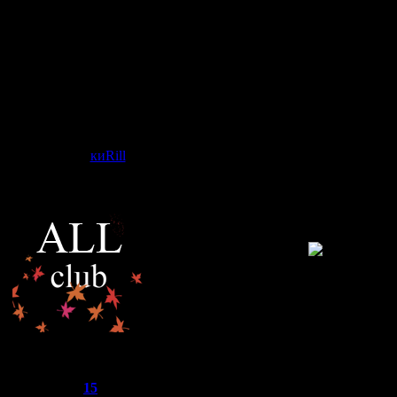
какая операционная система лучше?
1
.
windows mobile
2
.
simbian
3
.
ф топку операцинки!!простая моби
Всего ответов:
4
Дата: Воскрес
киRill
Сообщение 
windows mobi
проще
"М" значит н
R.I.L.L.
"СМ"-супер м
Группа: Супер-Модєратор
Сообщений:
588
"А"-админ,а 
Репутация:
15