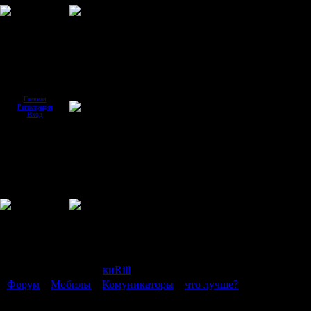
Главная
Регистрация
Вход
Страница
1
из
1
1
Модератор форума:
киRill
Форум
»
Мобилы
»
Комуникаторы
»
что лучше?
(какая операц
что лучше?