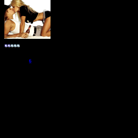
9.1,раньше х
проблемы с и
очень тяжело
-R@реr-
Группа: Свой
ТЕПЕРЬ Я 
Сообщений:
275
Репутация:
6
Статус:
Offline
ТЕПЕРЬ Я 
ТЕПЕРЬ Я 
ТЕПЕРЬ Я 
ТЕПЕРЬ Я 
ТЕПЕРЬ Я 