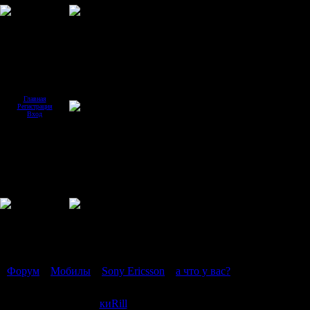
Главная
Регистрация
Вход
Страница
1
из
1
1
Форум
»
Мобилы
»
Sony Ericsson
»
а что у вас?
(какая модель?)
а что у вас?
киRill
Дата: Вторник, 08.