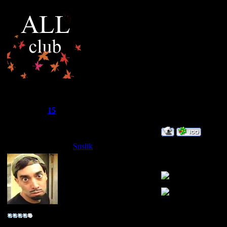
пишем какая модель
ну или ваших знак
"М" значит не муда
"СМ"-супер модер,
"А"-админ,а не ал
жду дальнейшие б
R.I.L.L.
Группа: Супер-Модєратор
Сообщений:
588
Репутация:
15
Статус:
Offline
Suslik
Дата: Суббота, 12.
У меня раньше бы
~*ука личность~
Группа: Свой