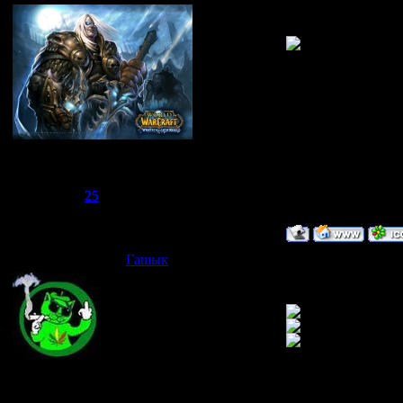
Выкладываем кли
Сбежавший из тюрьмы
Группа: Администраторы
Сообщений:
1510
Репутация:
25
Статус:
Offline
Гашык
Дата: Пятница, 02.
А скок тебе надо 
Joker
Группа: Администраторы
Сообщений:
521