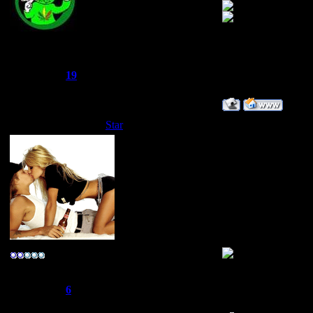
Joker
Группа: Администраторы
Сообщений:
521
Репутация:
19
Статус:
Offline
Star
Дата: Суббота, 10.
А для тел. есть кл
ТЕПЕРЬ Я MIXT
ТЕПЕРЬ Я MIXT
ТЕПЕРЬ Я MIXT
ТЕПЕРЬ Я MIXT
ТЕПЕРЬ Я MIXT
ТЕПЕРЬ Я MIXT
ТЕПЕРЬ Я MIXT
-R@реr-
Группа: Свой
Сообщений:
275
Репутация:
6
Статус:
Offline