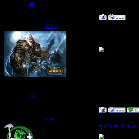
Репутация:
19
Статус:
Offline
Sword
Дата: Пятница, 02.
Без разницы. Выкл
название клипа а 
Сбежавший из тюрьмы
Группа: Администраторы
Сообщений:
1510
Репутация:
25
Статус:
Offline
Гашык
Дата: Суббота, 10.
http://upload.com.u