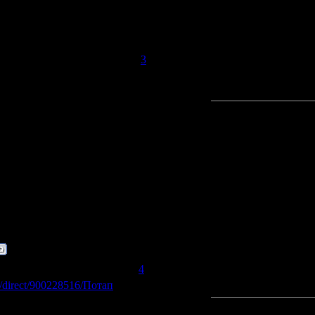
05.2008, 14:46 | Сообщение #
3
адуй что есть,
рядом пиши какой формат
05.2008, 00:06 | Сообщение #
4
a/direct/900228516/Потап
и Настя Каменских - Vnature.avi