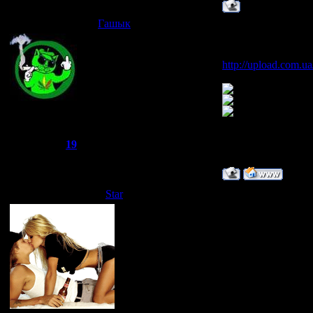
Гашык
Дата: Воскресенье,
Канечно
Вот Серега Чики
http://upload.com.u
Joker
Группа: Администраторы
Сообщений:
521
Репутация:
19
Статус:
Offline
Star
Дата: Воскресенье,
О,чики-это круто
ТЕПЕРЬ Я MIXT
ТЕПЕРЬ Я MIXT
ТЕПЕРЬ Я MIXT
ТЕПЕРЬ Я MIXT
ТЕПЕРЬ Я MIXT
ТЕПЕРЬ Я MIXT
ТЕПЕРЬ Я MIXT