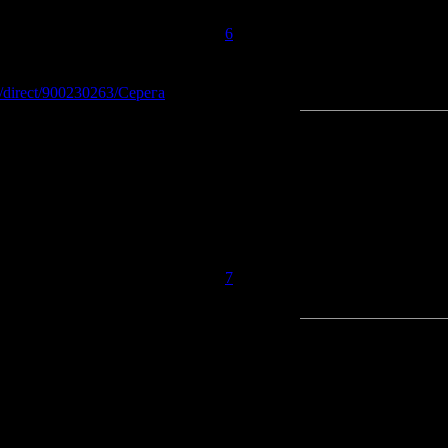
 11.05.2008, 00:54 | Сообщение #
6
a/direct/900230263/Серега
- Чики.3gp
 11.05.2008, 01:56 | Сообщение #
7
APER
APER
APER
APER
APER
APER
APER