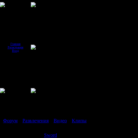
Главная
Регистрация
Вход
Страница
1
из
1
1
Форум
»
Развлечения
»
Видео
»
Клипы
(Выкладываем клипы)
Клипы
Sword
Дата: Суббота, 05.