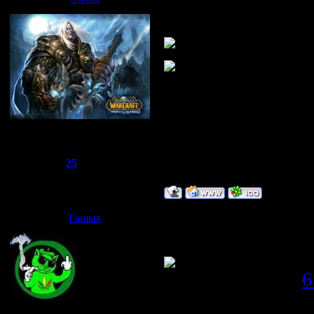
О кошмар я забы
Сбежавший из тюрьмы
Группа: Администраторы
Сообщений:
1510
Репутация:
25
Статус:
Offline
Дата: Вторник, 0
Гашык
а я ганстер что н
Прикрепления:
6
Joker