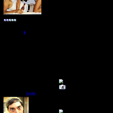
---------------------
эй,че эт за фи*н
-R@реr-
ТЕПЕРЬ Я MIX
Группа: Свой
Сообщений:
275
ТЕПЕРЬ Я MIX
Репутация:
6
Статус:
Offline
ТЕПЕРЬ Я MIX
ТЕПЕРЬ Я MIX
ТЕПЕРЬ Я MIX
ТЕПЕРЬ Я MIX
ТЕПЕРЬ Я MIX
Suslik
Дата: Четверг, 01.05.2008, 22:
Так поставь. К ч