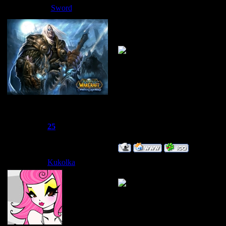
Дата: Суббота, 0
Sword
Сюда добовляем 
Сбежавший из тюрьмы
Группа: Администраторы
Сообщений:
1510
Репутация:
25
Статус:
Offline
Kukolka
Дата: Суббота, 05.04.2008, 15:
Вот это я