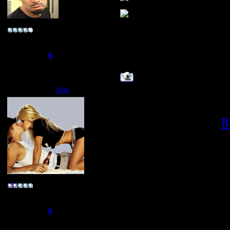
~*ука личность~
Группа: Свой
Сообщений:
96
Репутация:
6
Статус:
Offline
Star
Дата: Вторник, 06.05.2008, 02
Вот,вспомнил,чт
Прикрепления:
8
ТЕПЕРЬ Я MIX
ТЕПЕРЬ Я MIX
-R@реr-
Группа: Свой
ТЕПЕРЬ Я MIX
Сообщений:
275
Репутация:
6
ТЕПЕРЬ Я MIX
Статус:
Offline