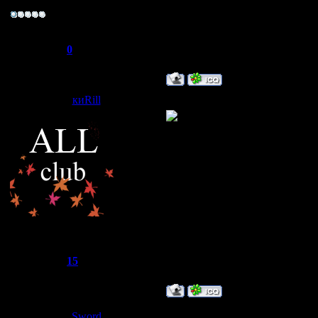
"BABY"
Группа: Пользователи
Сообщений:
8
Репутация:
0
Статус:
Offline
киRill
Дата: Вторник, 08.04.2008, 18
"М" значит не му
"СМ"-супер моде
"А"-админ,а не а
жду дальнейшие
R.I.L.L.
Группа: Супер-Модєратор
Сообщений:
588
Репутация:
15
Статус:
Offline
Дата: Вторник, 0
Sword