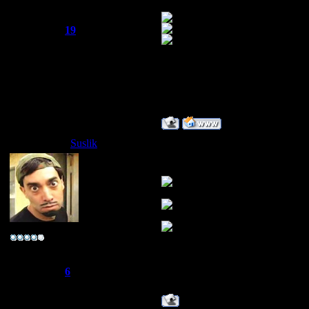
Группа: Администраторы
Сообщений:
521
Репутация:
19
Статус:
Offline
Сообщение отре
23:38
Suslik
Дата: Суббота, 12.04.2008, 17:
Вот он я какой
~*ука личность~
Группа: Свой
Сообщений:
96
Репутация:
6
Статус:
Offline