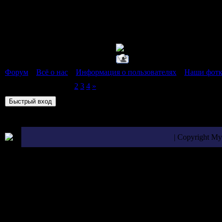
ТЕПЕРЬ Я MIX
ТЕПЕРЬ Я MIX
ТЕПЕРЬ Я MIX
Форум
»
Всё о нас
»
Информация о пользователях
»
Наши фот
Страница
1
из
4
1
2
3
4
»
| Copyright M