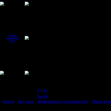
Главная
Регистрация
Вход
Страница
1
из
4
1
2
3
4
»
Модератор форума:
Sword
Форум
»
Всё о нас
»
Информация о пользователях
»
Наши фот
Наши фотки