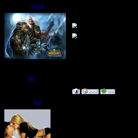
Дата: Вторник, 1
Sword
А вот ещё одна ф
Сбежавший из тюрьмы
Группа: Администраторы
Сообщений:
1510
Репутация:
25
Статус:
Offline
Дата: Суббота, 2
Star
эт я
Добавлено
(26.0