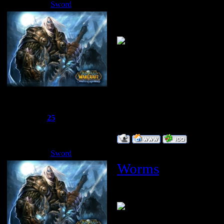
Sword
Дата: Понедельник, 07.04.2008
Выкладываем игр
Сбежавший из тюрьмы
Группа: Администраторы
Сообщений:
1510
Репутация:
25
Статус:
Offline
Sword
Дата: Вторник, 08.04.2008, 09
Worms
потомок ЗД с ко