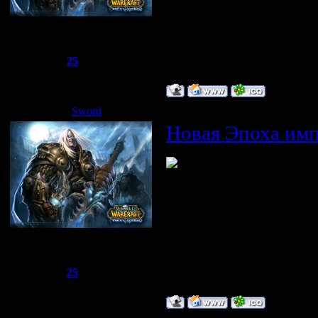
Сбежавший из тюрьмы
Группа: Администраторы
Сообщений:
1510
Репутация:
25
Статус:
Offline
Sword
Дата: Вторник, 08.04.2008, 17
Новая Эпоха имп
Сбежавший из тюрьмы
Группа: Администраторы
Сообщений:
1510
Репутация:
25
Статус:
Offline