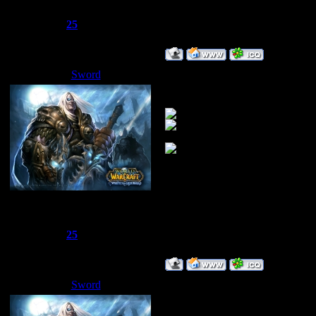
Сообщений:
1510
Репутация:
25
Статус:
Offline
Sword
Дата: Суббота, 24.05.2008, 03:
Игры по блютуз
Сбежавший из тюрьмы
Группа: Администраторы
Сообщений:
1510
Репутация:
25
Статус:
Offline
Sword
Дата: Суббота, 24.05.2008, 03:
Ещё набор игр