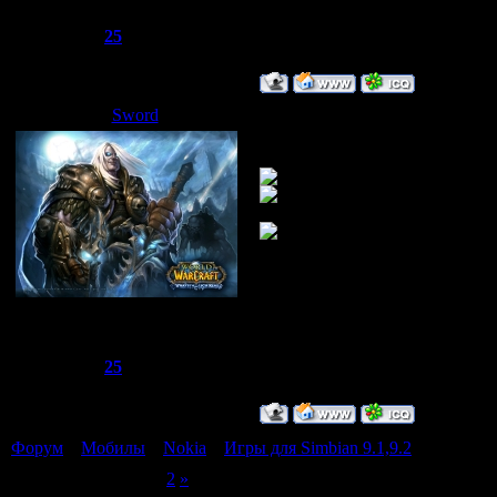
Сообщений:
1510
Репутация:
25
Статус:
Offline
Sword
Дата: Четверг, 12.06.2008, 21:
Неплохие гонки 
Сбежавший из тюрьмы
Группа: Администраторы
Сообщений:
1510
Репутация:
25
Статус:
Offline
Форум
»
Мобилы
»
Nokia
»
Игры для Simbian 9.1,9.2
Страница
1
из
2
1
2
»