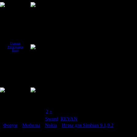
Главная
Регистрация
Вход
Страница
1
из
2
1
2
»
Модератор форума:
Sword
,
REVAN
Форум
»
Мобилы
»
Nokia
»
Игры для Simbian 9.1,9.2
Игры для Simbian 9.1,9.2