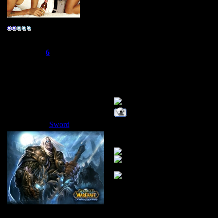
ТЕПЕРЬ Я MIX
ТЕПЕРЬ Я MIX
-R@реr-
Группа: Свой
ТЕПЕРЬ Я MIX
Сообщений:
275
Репутация:
6
ТЕПЕРЬ Я MIX
Статус:
Offline
ТЕПЕРЬ Я MIX
ТЕПЕРЬ Я MIX
Sword
Дата: Суббота, 24.05.2008, 03:
Подборка эротич
Сбежавший из тюрьмы
Группа: Администраторы