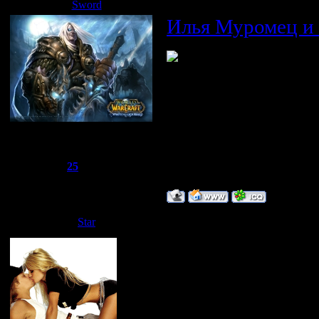
Sword
Дата: Вторник, 08.04.2008, 20
Илья Муромец и
Сбежавший из тюрьмы
Группа: Администраторы
Сообщений:
1510
Репутация:
25
Статус:
Offline
Дата: Четверг, 2
Star
Ой,пацаны,у меня
диске,могу дать!
ТЕПЕРЬ Я MIX