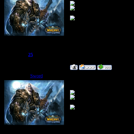
Сбежавший из тюрьмы
Группа: Администраторы
Сообщений:
1510
Репутация:
25
Статус:
Offline
Sword
Дата: Суббота, 24.05.2008, 03:
Ещё игры по блю
Сбежавший из тюрьмы
Группа: Администраторы