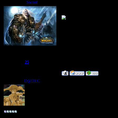
Sword
Дата: Среда, 07.05.2008, 20:31
не я никогда не играл в хоккей
Сбежавший из тюрьмы
Группа: Администраторы
Сообщений:
1510
Репутация:
25
Статус:
Offline
D@DEC
Дата: Среда, 07.05.2008, 20:57
в каманде кроме меня(вратаря)
позорятся в разных странах )
Улыбаемся :) люди любят идиот
Полковник
"ЙА НЕ ЗАВИДУЮ"
Группа: Свой