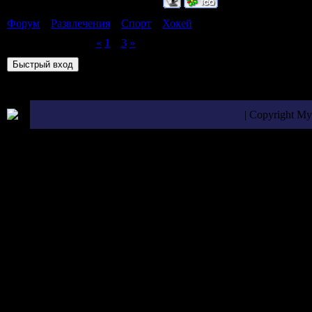
Форум
»
Развлечения
»
Спорт
»
Хокей
Страница
2
из
3
«
1
2
3
»
| Copyright M