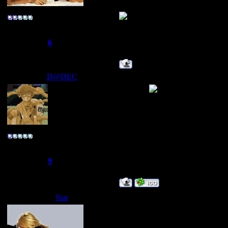
ТЕПЕРЬ Я MIXTAPER
-R@реr-
Группа: Свой
Сообщений:
275
Репутация:
6
Статус:
Offline
D@DEC
Дата: Вторник, 13.05.2008, 15
я дАдец
Улыбаемся :) люди любят идиот
"ЙА НЕ ЗАВИДУЮ"
Полковник
Группа: Свой
Сообщений:
166
Репутация:
9
Статус:
Offline
Star
Дата: Среда, 14.05.2008, 02:22
и че?
ТЕПЕРЬ Я MIXTAPER