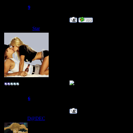
Сообщений:
166
Репутация:
9
Статус:
Offline
Star
Дата: Пятница, 09.05.2008, 03
D@DEC
,а ты в Харькове жив
ТЕПЕРЬ Я MIXTAPER
ТЕПЕРЬ Я MIXTAPER
ТЕПЕРЬ Я MIXTAPER
ТЕПЕРЬ Я MIXTAPER
ТЕПЕРЬ Я MIXTAPER
ТЕПЕРЬ Я MIXTAPER
ТЕПЕРЬ Я MIXTAPER
-R@реr-
Группа: Свой
Сообщений:
275
Репутация:
6
Статус:
Offline
D@DEC
Дата: Суббота, 10.05.2008, 13:
Star
, В Калининграде