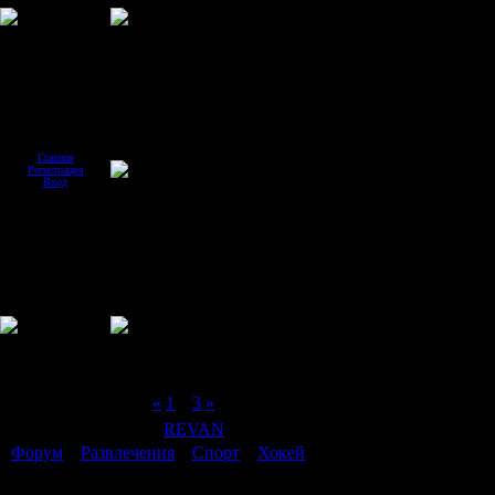
Главная
Регистрация
Вход
Страница
2
из
3
«
1
2
3
»
Модератор форума:
REVAN
Форум
»
Развлечения
»
Спорт
»
Хокей
Хокей