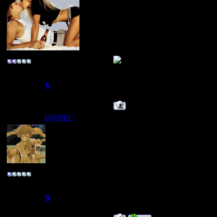
ТЕПЕРЬ Я MIXTAPER
ТЕПЕРЬ Я MIXTAPER
ТЕПЕРЬ Я MIXTAPER
ТЕПЕРЬ Я MIXTAPER
ТЕПЕРЬ Я MIXTAPER
ТЕПЕРЬ Я MIXTAPER
-R@реr-
Группа: Свой
Сообщений:
275
Репутация:
6
Статус:
Offline
D@DEC
Дата: Среда, 14.05.2008, 14:09
просто суслик сказал дадек ,а 
Улыбаемся :) люди любят идиот
"ЙА НЕ ЗАВИДУЮ"
Полковник
Группа: Свой
Сообщений:
166
Репутация:
9
Статус:
Offline