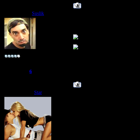
Suslik
Дата: Вторник, 13.05.2008, 08
Стар инет не состоит и харько
А дадэк уважуха, я тоже раньш
~*ука личность~
Группа: Свой
Сообщений:
96
Репутация:
6
Статус:
Offline
Star
Дата: Вторник, 13.05.2008, 13
знаю,и это клево!!!!!!!
ТЕПЕРЬ Я MIXTAPER
ТЕПЕРЬ Я MIXTAPER
ТЕПЕРЬ Я MIXTAPER
ТЕПЕРЬ Я MIXTAPER
ТЕПЕРЬ Я MIXTAPER
ТЕПЕРЬ Я MIXTAPER