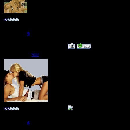
Улыбаемся :) люди любят идиот
"ЙА НЕ ЗАВИДУЮ"
Полковник
Группа: Свой
Сообщений:
166
Репутация:
9
Статус:
Offline
Star
Дата: Суббота, 10.05.2008, 19:
Жаль...
ТЕПЕРЬ Я MIXTAPER
ТЕПЕРЬ Я MIXTAPER
ТЕПЕРЬ Я MIXTAPER
ТЕПЕРЬ Я MIXTAPER
ТЕПЕРЬ Я MIXTAPER
ТЕПЕРЬ Я MIXTAPER
ТЕПЕРЬ Я MIXTAPER
-R@реr-
Группа: Свой
Сообщений:
275
Репутация:
6
Статус:
Offline