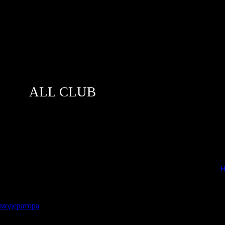
ALL CLUB
[
Н
 модератора