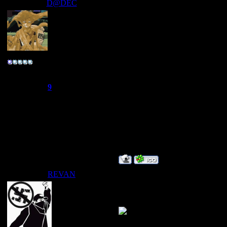
D@DEC
Дата: Понедельник, 28.07.2008
Зделать курсор ,
главной, плеер,р
Полковник
Улыбаемся :) люд
Группа: Свой
Сообщений:
166
"ЙА НЕ ЗАВИД
Репутация:
9
Статус:
Offline
Сообщение отре
28.07.2008, 13:3
REVAN
Дата: Понедельник, 28.07.2008
ya mogy sozdat cou