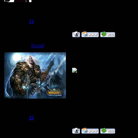
~Дайвер~
Группа: Администраторы
Сообщений:
1249
Репутация:
13
Статус:
Offline
Дата: Суббота, 1
Sword
Ну когда приеде
Сбежавший из тюрьмы
Группа: Администраторы
Сообщений:
1510
Репутация:
25
Статус:
Offline