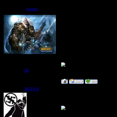
Предложения
Дата: Суббота, 1
Sword
Думаю лучше сде
а в ней уже эти 
П.с. Я гдето чис
комп и вплотную
зомбика и килера
Сбежавший из тюрьмы
Группа: Администраторы
Сообщений:
1510
Репутация:
25
Статус:
Offline
REVAN
Дата: Суббота, 12.07.2008, 03:
а я если шо на по