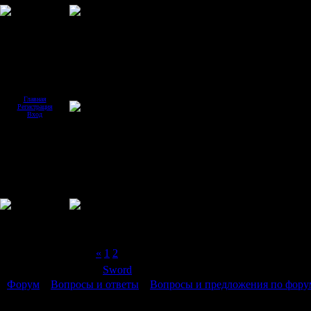
Главная
Регистрация
Вход
Страница
3
из
3
«
1
2
3
Модератор форума:
Sword
Форум
»
Вопросы и ответы
»
Вопросы и предложения по фору
форуму)