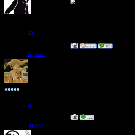
~Дайвер~
Группа: Администраторы
Сообщений:
1249
Репутация:
13
Статус:
Offline
D@DEC
Дата: Вторник, 29.07.2008, 15
ну можно)
Улыбаемся :) люд
Полковник
"ЙА НЕ ЗАВИД
Группа: Свой
Сообщений:
166
Репутация:
9
Статус:
Offline
REVAN
Дата: Среда, 30.07.2008, 00:53