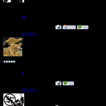
~Дайвер~
Группа: Администраторы
Сообщений:
1249
Репутация:
13
Статус:
Offline
D@DEC
Дата: Вторник, 29.07.2008, 00
я бросил играть 
Улыбаемся :) люд
Полковник
"ЙА НЕ ЗАВИД
Группа: Свой
Сообщений:
166
Репутация:
9
Статус:
Offline
REVAN
Дата: Вторник, 29.07.2008, 08
та чё так собрал