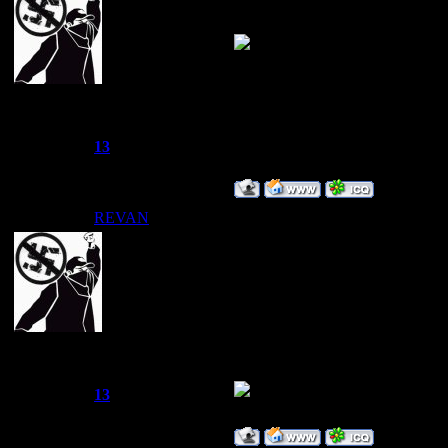
ну так шо я созда
~Дайвер~
Группа: Администраторы
Сообщений:
1249
Репутация:
13
Статус:
Offline
REVAN
Дата: Вторник, 12.08.2008, 13
а ещё я предлага
просто поэтому я
посещать его или
потому что прост
~Дайвер~
Группа: Администраторы
Сообщений:
1249
Репутация:
13
Статус:
Offline