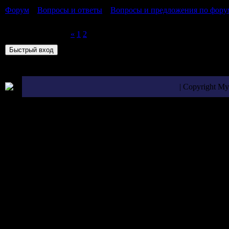
Форум
»
Вопросы и ответы
»
Вопросы и предложения по фору
форуму)
Страница
3
из
3
«
1
2
3
| Copyright M