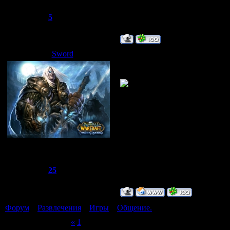
Сообщений:
13
Репутация:
5
Статус:
Offline
Sword
Дата: Суббота, 14.06.2008, 01:
ну я не разу не докачивался д
Сбежавший из тюрьмы
Группа: Администраторы
Сообщений:
1510
Репутация:
25
Статус:
Offline
Форум
»
Развлечения
»
Игры
»
Общение.
Страница
2
из
2
«
1
2