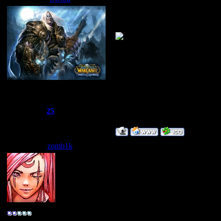
Зомбик у мя просьба. можеш на
незнаю . а искать будет очень д
Сбежавший из тюрьмы
Группа: Администраторы
Сообщений:
1510
Репутация:
25
Статус:
Offline
zomb1k
Дата: Четверг, 12.06.2008, 22:
О_о всех боссов чьи имена на
всех этих боссов!
Нахера тебе?
Администратор WoW
Группа: Свой