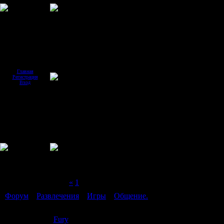
Главная
Регистрация
Вход
Страница
2
из
2
«
1
2
Форум
»
Развлечения
»
Игры
»
Общение.
Общение.
Fury
Дата: Среда, 11.06.2008, 12:50