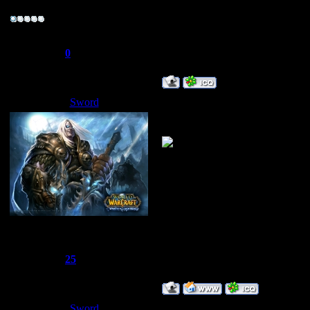
Рядовой
Ну кому надо там с квестами и
зы.ник Fury
Группа: Пользователи
Сообщений:
5
Репутация:
0
Статус:
Offline
Sword
Дата: Среда, 11.06.2008, 15:43
Можно сказать мне. Своди в на
Сбежавший из тюрьмы
Группа: Администраторы
Сообщений:
1510
Репутация:
25
Статус:
Offline
Sword
Дата: Четверг, 12.06.2008, 20: