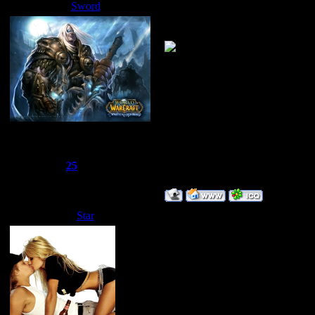
Sword
Дата: Суббота, 05.04.2008, 03:
Почему у вас такой аватар?
Сбежавший из тюрьмы
Группа: Администраторы
Сообщений:
1510
Репутация:
25
Статус:
Offline
Star
Дата: Суббота, 26.04.2008, 02:
А мне свой аватар просто пон
ТЕПЕРЬ Я MIXTAPER
ТЕПЕРЬ Я MIXTAPER
ТЕПЕРЬ Я MIXTAPER
ТЕПЕРЬ Я MIXTAPER
ТЕПЕРЬ Я MIXTAPER