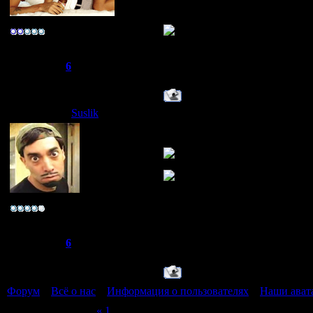
ТЕПЕРЬ Я MIXTAPER
ТЕПЕРЬ Я MIXTAPER
-R@реr-
Группа: Свой
Сообщений:
275
Репутация:
6
Статус:
Offline
Suslik
Дата: Четверг, 01.05.2008, 22:
Да уматный
~*ука личность~
Группа: Свой
Сообщений:
96
Репутация:
6
Статус:
Offline
Форум
»
Всё о нас
»
Информация о пользователях
»
Наши ават
Страница
2
из
2
«
1
2