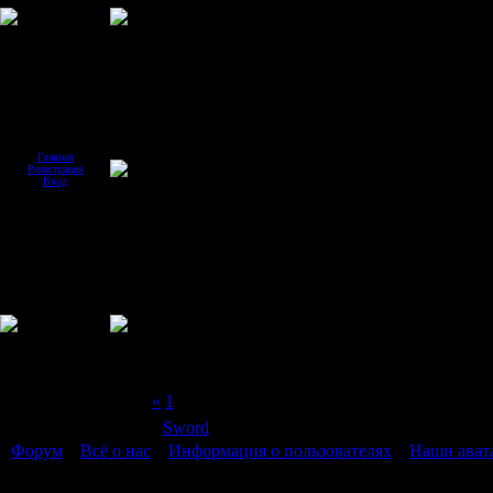
Главная
Регистрация
Вход
Страница
2
из
2
«
1
2
Модератор форума:
Sword
Форум
»
Всё о нас
»
Информация о пользователях
»
Наши ават
Наши аватары