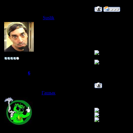
Статус:
Offline
Suslik
Дата: Четверг, 05.
мда реально мозго 
________________
кирил ты что каж
~*ука личность~
Группа: Свой
Сообщений:
96
Репутация:
6
Статус:
Offline
Гашык
Дата: Четверг, 10.
та блин точнооооо
Joker