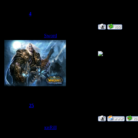
Группа: Пользователи
Сообщений:
29
Репутация:
4
Статус:
Offline
Sword
Дата: Воскресенье,
реально блин нос
Сбежавший из тюрьмы
Группа: Администраторы
Сообщений:
1510
Репутация:
25
Статус:
Offline
киRill
Дата: Понедельник
я и круче могу!!!!!!