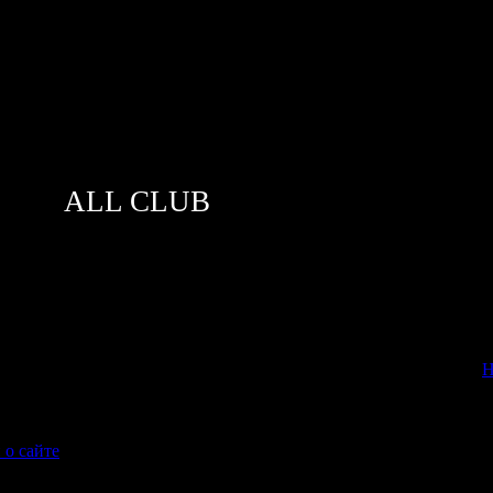
ALL CLUB
[
Н
 о сайте
(Как вы узнали о нашем сайте?)