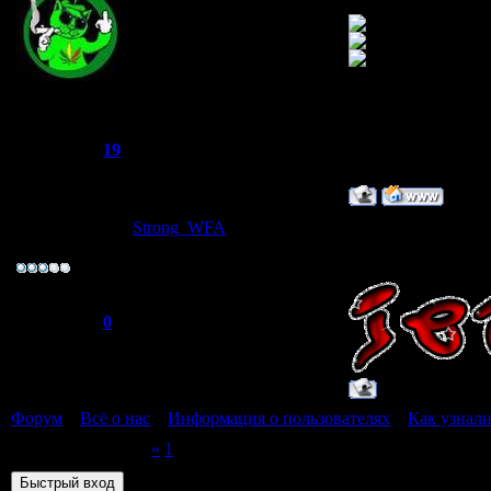
Joker
Группа: Администраторы
Сообщений:
521
Репутация:
19
Статус:
Offline
Strong_WFA
Дата: Пятница, 09.
Лейтенант
вова Star сказал, 
Группа: Пользователи
Сообщений:
42
Репутация:
0
Статус:
Offline
Форум
»
Всё о нас
»
Информация о пользователях
»
Как узнали
Страница
2
из
2
«
1
2