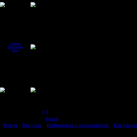
Главная
Регистрация
Вход
Страница
2
из
2
«
1
2
Модератор форума:
Sword
Форум
»
Всё о нас
»
Информация о пользователях
»
Как узнали
Как узнали о сайте