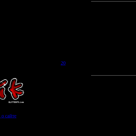
01.2009, 14:08 | Сообщение #
20
и ещё рядам с тегой был сайт написан
 о сайте
(Как вы узнали о нашем сайте?)