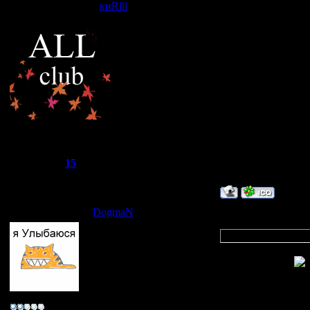
киRill
Дата: Воскресенье,
кто знает,тот знае
о как я загнул!!!!
"М" значит не муда
"СМ"-супер модер,
"А"-админ,а не ал
жду дальнейшие б
R.I.L.L.
Группа: Супер-Модєратор
Сообщений:
588
Репутация:
15
Статус:
Offline
DogmaN
Дата: Воскресенье,
Quote
(
киRill
)
кто знает,тот знае
Жесть, чувак!!!
Життя просто собі 
Сержант
KHAKOW -=A N T I