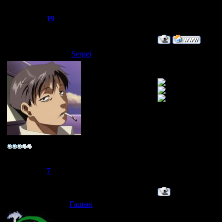
Группа: Администраторы
Сообщений:
521
Репутация:
19
Статус:
Offline
Sergei
Дата: Воскресенье,
я узнал от гаша
Лейтенант
Группа: Свой
Сообщений:
52
Репутация:
7
Статус:
Offline
Гашык
Дата: Вторник, 30.
нуда я такой!!!