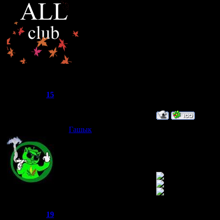
те кому надо это 
"М" значит не муда
"СМ"-супер модер,
"А"-админ,а не ал
жду дальнейшие б
R.I.L.L.
Группа: Супер-Модєратор
Сообщений:
588
Репутация:
15
Статус:
Offline
Гашык
Дата: Четверг, 05.
философ єт не спр
однак интересний 
осе єт хрнь не дл
Joker
Группа: Администраторы
Сообщений:
521
Репутация:
19